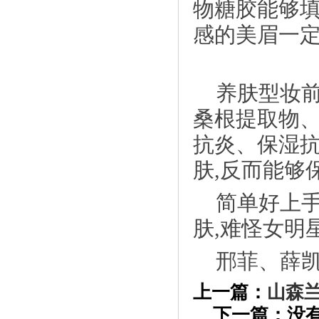
物糖胶能够填
感的美眉一定
养肤型妆
桑根提取物、
《七旬老人转行当模特，硬核穿搭圈粉无
抗炎、保湿
数》
肤,反而能够
简单好上手
肤,难怪女明
邢菲、薛凯
上一篇：
山森兰
下一篇：没有