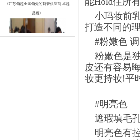
能Hold住所
品质》
小玛妆前乳
打造不同的
#粉嫩色 
粉嫩色是独
皮还有容易晦
妆更持妆!平时
《“园丁犹在，桃李不散”——豪韵艺术
#明亮色
学》
遮瑕填毛孔
明亮色有控