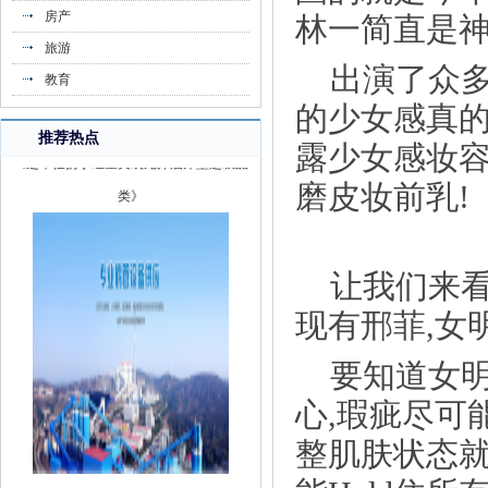
房产
林一简直是神
旅游
出演了众多
教育
的少女感真的
推荐热点
露少女感妆
《芝华仕携手红星美凯龙开启床垫超级品
类》
磨皮妆前乳!
让我们来看
现有邢菲,女
要知道女
心,瑕疵尽可
整肌肤状态就
《江苏领超全国领先的鹤管供应商 卓越