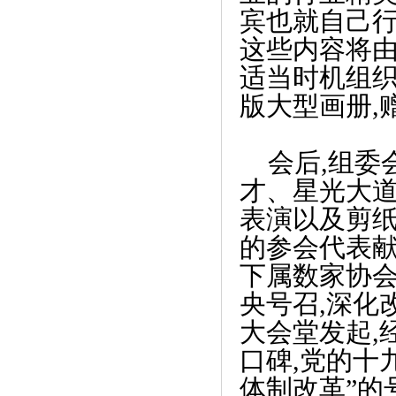
《走近手宗堂创始人潘庆东 中医皮创疗
宾也就自己行
法第》
这些内容将由
适当时机组织
版大型画册,
会后,组
才、星光大道
表演以及剪纸
的参会代表献
下属数家协会
《腾讯代理《多多自走棋》今日公测，诚
央号召,深化
意》
大会堂发起,
口碑,党的十
体制改革”的