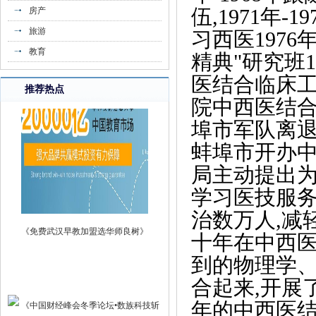
伍,1971年
房产
旗》
旅游
习西医1976
教育
精典"研究班1
医结合临床工作
推荐热点
院中西医结合临
埠市军队离退休
蚌埠市开办中
局主动提出为
学习医技服务
《免费武汉早教加盟选华师良树》
治数万人,减
十年在中西医
到的物理学
合起来,开展
年的中西医结