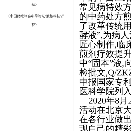
常见病特效方4
《中国财经峰会冬季论坛•数族科技斩
的中药处方煎
获》
了改革传统用
酵液”,为病
匠心制作,临
煎剂疗效提升
中“固本”液
检批文,Q/ZK
申报国家专利
医科学院列入
2020年
活动在北京大
在各行业做出
《四川省内蒙古商会献礼中华人民共和
现自己的精彩
国》