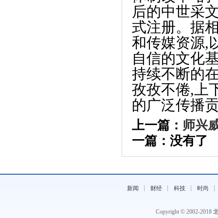
后的中世采文
式注册。据相
和传媒资源,
自信的文化基
持续不断的在
《莫少聪爱心十年：慈善没有目的 这只
孜孜不倦,上
是我》
的广泛传播
上一篇：
师兴
一篇：没有了 
新闻
┊
财经
┊
科技
┊
时尚
Copyright © 2002-2018