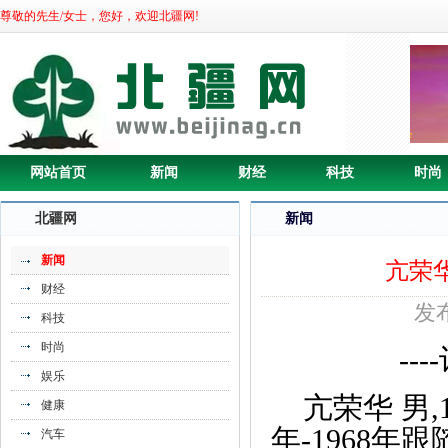
尊敬的先生/女士，您好，欢迎北疆网!
《卓训教育携手优比客董事长付怀娟开启
全》
网站首页
新闻
财经
科技
时尚
北疆网
新闻
新闻
亢荣
财经
发布
科技
时尚
-
娱乐
亢荣华 男,
健康
年-1968年
汽车
《“70正当潮”，热烈庆祝四维卫浴重庆