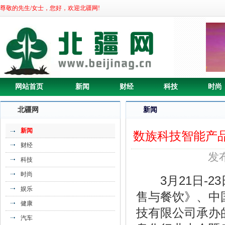
尊敬的先生/女士，您好，欢迎北疆网!
网站首页
新闻
财经
科技
时尚
北疆网
新闻
新闻
数族科技智能产
财经
发布
科技
时尚
3月21日-2
娱乐
《更高家居生活品质尽在卡帝洛尔全屋整
售与餐饮》、中国
健康
装》
技有限公司承办
汽车