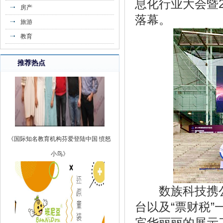
息化行业大会暨2
房产
落幕。
旅游
教育
推荐热点
《国际知名教育机构芬爱登陆中国 愤怒
小鸟》
数族科技携公司
台以及“票财税
宾华丽丽的展示