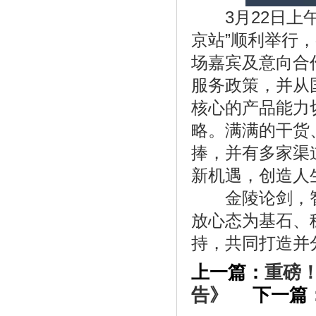
3月22日上午，
《更高家居生活品质尽在卡帝洛尔全屋整
京站”顺利举行
装》
场嘉宾及意向合
服务政策，并从
核心的产品能力
略。满满的干货
捧，并有多家渠
新机遇，创造人
金陵论剑，智
放心态为基石、
持，共同打造并
《国际知名教育机构芬爱登陆中国 愤怒
小鸟》
上一篇：
重磅！
告》
下一篇：