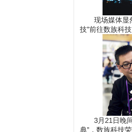
现场媒体显然感
技”前往数族科
《庞大集团腾势店-三元锂版腾势450正式
开售》
3月21日晚间的
典”，数族科技