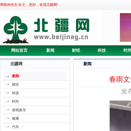
尊敬的先生/女士，您好，欢迎北疆网!
《首届黄河（山东惠民）国际马拉松震撼
开》
网站首页
新闻
财经
科技
时
北疆网
新闻
新闻
春雨文
财经
发布
科技
时尚
游戏娱乐
《芬兰雅威联手金茂府 打响“城市空气革
健康
命》
汽车