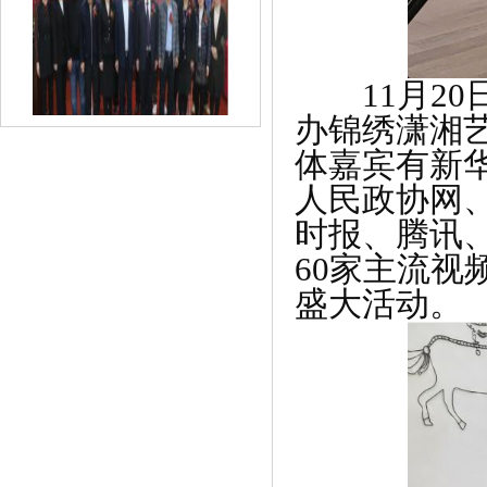
11月20
办锦绣潇湘
《家企向荣 财富向善 工商银行吉林长春
体嘉宾有新华
分》
人民政协网
时报、腾讯
60家主流
盛大活动。
《Yi+创始人张默再获创业邦“最值得关注