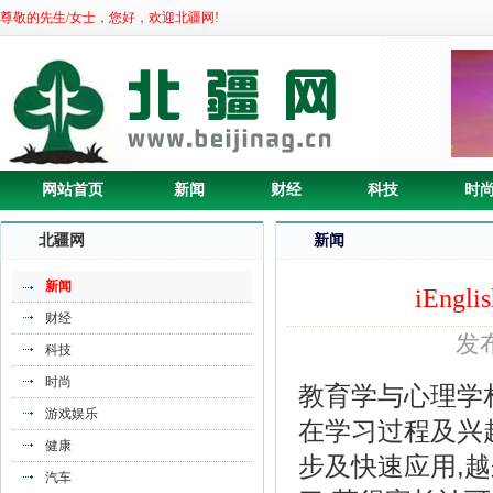
尊敬的先生/女士，您好，欢迎北疆网!
《新晋网红打卡点 《圣斗士星矢：重
网站首页
新闻
财经
科技
时
生》手》
北疆网
新闻
新闻
iEn
财经
发布
科技
时尚
教育学与心理学
游戏娱乐
在学习过程及兴
健康
步及快速应用,
汽车