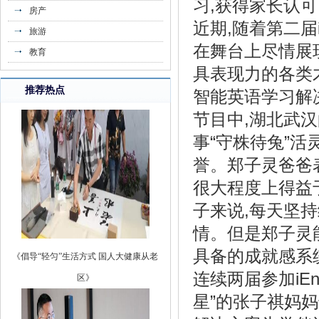
习,获得家长认可
房产
《VER去中心化交易所全球品牌上线发布
近期,随着第二届
旅游
会隆》
在舞台上尽情展
教育
具表现力的各类才
推荐热点
智能英语学习解
节目中,湖北武
事“守株待兔”活
誉。郑子灵爸爸
很大程度上得益
子来说,每天坚
情。但是郑子灵能
《倡导“轻匀”生活方式 国人大健康从老
具备的成就感系
区》
连续两届参加iE
星”的张子祺妈妈也