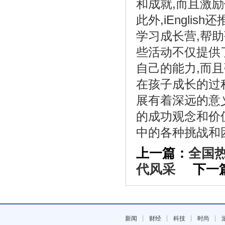
和成就,而且激
此外,iEnglis
学习成长营,帮
《厉害了！为本进驻人民大会堂，再次被
授》
些活动不仅提供
自己的能力,而
在孩子成长的过
展有着深远的意
的成功观念和价
中的各种挑战和
上一篇：
全国热
代风采
下一篇
《90后吃保健品养生成潮流，年轻人看重
赛》
新闻
┊
财经
┊
科技
┊
时尚
┊