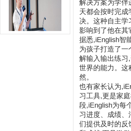
解决方案为学伴
天都会按时完成
决。这种自主学
影响到了他在其
据悉,iEngl
为孩子打造了一
解输入输出练习
《弘则研究&找钢网|2019年度黑金峰会之
世界的能力。这
煤》
然。
也有家长认为,i
习工具,更是家
段,iEngli
习进度、成绩、
们提供及时的反