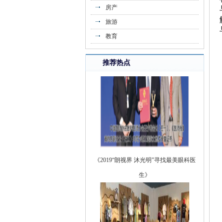
房产
旅游
教育
推荐热点
《2019“朗视界 沐光明”寻找最美眼科医
生》