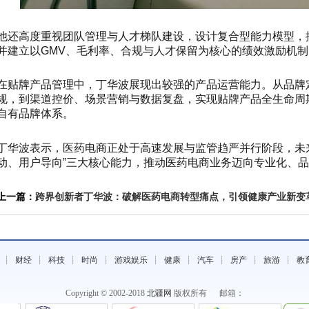
他还高度重视团队管理与人才梯队建设，设计复合型能力模型，
并建立以GMV、毛利率、合规与人才保留为核心的绩效激励机制
在贴牌产品管理中，丁华波展现出较强的产品运营能力。从品牌
规，到渠道控价、场景营销与数据复盘，实现贴牌产品全生命周期
自有品牌体系。
丁华波表示，医药电商正处于高速发展与监管趋严并行阶段，未
动、用户导向”三大核心能力，推动医药电商业务迈向专业化、
上一篇：
跨界创新者丁华波：破解医药电商转型痛点，引领健康产业新变
┊
财经
┊
科技
┊
时尚
┊
游戏娱乐
┊
健康
┊
汽车
┊
房产
┊
旅游
┊
教
Copyright © 2002-2018
北疆网
版权所有 邮箱：