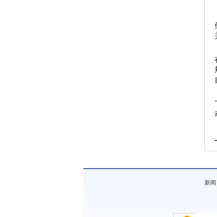
《《态度》节目组丨西安爱格国际音乐中
心》
新闻