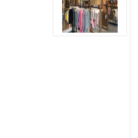
《调皮屋品牌童装告诉您:夏日儿童皮肤
过敏》