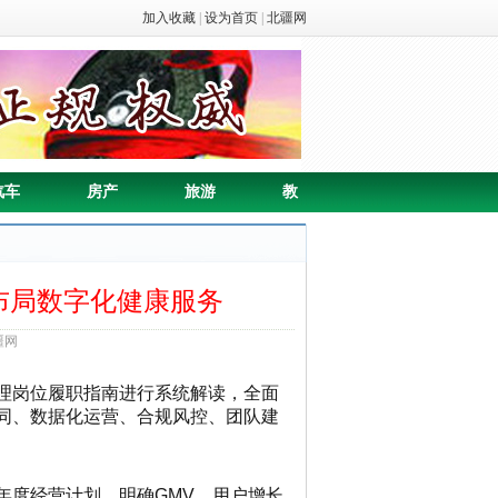
加入收藏
|
设为首页
|
北疆网
汽车
房产
旅游
教
布局数字化健康服务
疆网
理岗位履职指南进行系统解读，全面
同、数据化运营、合规风控、团队建
年度经营计划，明确GMV、用户增长