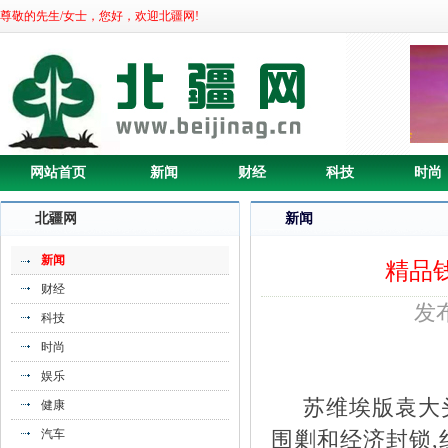
尊敬的先生/女士，您好，欢迎北疆网!
网站首页
新闻
财经
科技
时尚
北疆网
新闻
新闻
精品
财经
发布
科技
时尚
娱乐
苏
维埃版袁大头
健康
汽车
围剿和经济封锁,