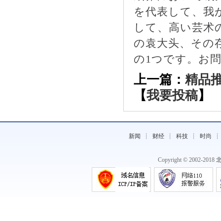
《中宠委员会实地考察红瑞公司纪实》
を代表して、我
して、高い芸术
の袁大头、その
の1つです。お問い
上一篇：
精品
【
我要投稿
】
新闻
┊
财经
┊
科技
┊
时尚
《“兰马”开赛倒计时，奇正藏药“科学
跑》
Copyright © 2002-2018