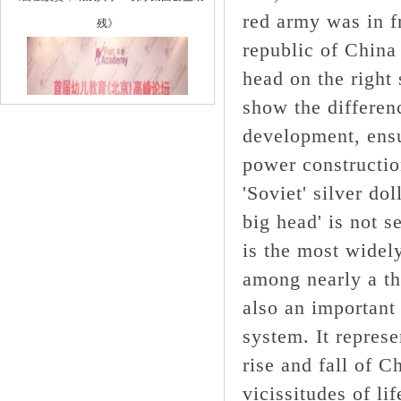
残》
red army was in fr
republic of China 
head on the right 
show the differen
development, ensu
power constructi
'Soviet' silver do
big head' is not s
is the most widely
《国际知名教育机构芬爱登陆中国 愤怒
among nearly a t
小鸟》
also an important
system. It repres
rise and fall of 
vicissitudes of li