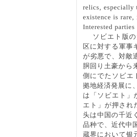
relics, especially
existence is rare, 
Interested partie
ソビエト版の
区に対する軍事
《借贷宝受邀出席首届中国金融科技创新
が劣悪で、対敵
与》
胴回り土豪から
側にでたソビエ
拠地経済発展に
は「ソビエト」
エト」が押され
头は中国の千近
品种で、近代中
蔵界において银