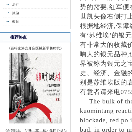
房产
势的需要,红军便
旅游
世凯头像右侧打上
教育
根据地经济,保障
有‘苏维埃’的银元
推荐热点
《百得家濞喜开启医械新零售时代》
有非常大的收藏
响大的银元品种,
界被称为银元之
史、经济、金融的
别是苏维埃版的袁
有意者请来电
07
The bulk of th
kuomintang reacti
blockade, red pol
《自强脱贫，助残共享—易才集团公益助
bad, in order to m