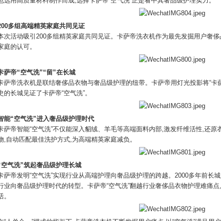
也选用高质量材料制作而成,选择卡萨帝“空气洗”正是看中其奢品级护理实力。
200
多组高端精英家庭共同见证
本次活动吸引200多组精英家庭共同见证。卡萨帝洗衣机作为最先发掘用户奢
家庭的认可。
卡萨帝
“
空气洗
”“
留
”
在长城
卡萨帝洗衣机是联结奢侈品衣物与奢品级护理的纽带。卡萨帝用灯光投影将“卡萨帝空
史的长城见证了卡萨帝“空气洗”。
智能
“
空气洗
”
进入奢品级护理时代
卡萨帝智能“空气洗”不仅能深入貂绒、羊毛等高端面料内部,激发纤维活性,还原
物,自动匹配最佳洗护方式,为高端精英家庭减负。
“
空气洗
”
筑起奢品级护理长城
卡萨帝发明“空气洗”实现行业从高端护理向奢品级护理的跨越。2000多年前长城
行业向奢品级护理时代的转型。卡萨帝“空气洗”翻越行业奢侈品衣物护理难痛点
活。