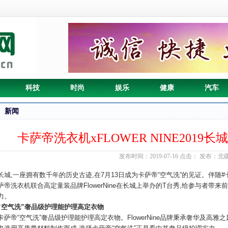
科技
时尚
娱乐
健康
汽车
新闻
卡萨帝洗衣机xFLOWER NINE201
发布时间：2019-07-16 点击：
发布：北
长城,一座拥有数千年的历史古迹,在7月13日成为卡萨帝“空气洗”的见证。伴随#
萨帝洗衣机联合高定童装品牌FlowerNine在长城上举办的T台秀,给参与者带来
力。
“
空气洗
”
奢品级护理能护理高定衣物
卡萨帝“空气洗”奢品级护理能护理高定衣物。FlowerNine品牌秉承奢华及高