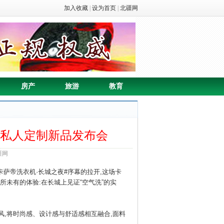
加入收藏
|
设为首页
|
北疆网
房产
旅游
教育
9长城私人定制新品发布会
疆网
卡萨帝洗衣机·长城之夜#序幕的拉开,这场卡
前所未有的体验:在长城上见证“空气洗”的实
雅之风,将时尚感、设计感与舒适感相互融合,面料