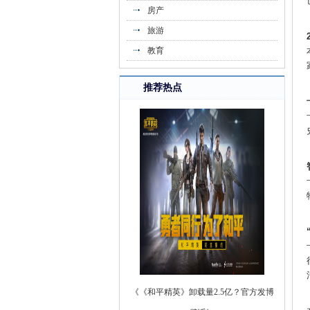
房产
旅游
教育
《鹰驾科技助力吉利新能源商用车新一
推荐热点
代》
《《和平精英》卸载量2.5亿？官方发博
辟谣》