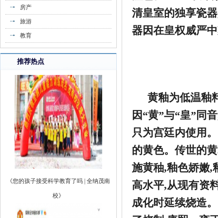
房产
清皇室的独享瓷器
旅游
《拼多多大牌驾到|盼盼零食盛宴，食你所
器因在皇权威严中
教育
爱》
推荐热点
黄釉为低温釉
因“黄”与“皇”
只为宫廷内使用。
的黄色。传世的黄
施黄秞,釉色娇嫩
《您的孩子接受科学教育了吗 | 全纳茂南
高水平,从现有资
校》
成化时延续烧造。