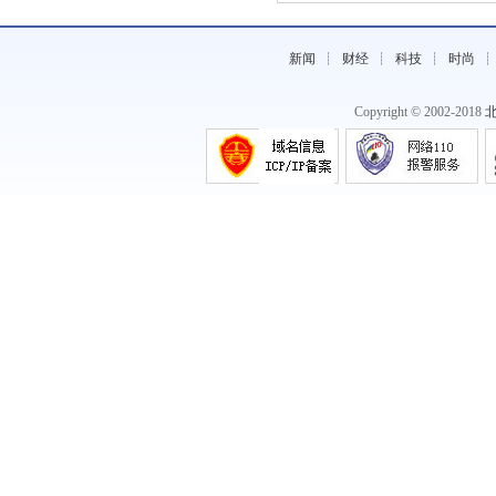
新闻
┊
财经
┊
科技
┊
时尚
Copyright © 2002-2018
《群英荟萃，鹤棣携精美摆件隆重参展》