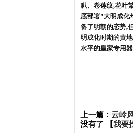
叭、卷莲纹,花叶繁
底部署"大明成化
《班尼豆童装揭露品牌童装加盟骗局，打
备了明朝的态势,
击》
明成化时期的黄地
水平的皇家专用器
上一篇：
云岭
《花样庆端午，金大门业经销商各出奇
没有了 【
我要
招》