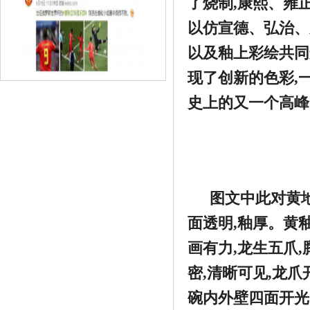
了烧制,康熙、雍
以仿宣德、弘治、
以及釉上彩绘共同
现了创新的色彩,
史上的又一个高峰
《世界杯 | 立于不败的国家队，大多有这
样》
图文中
此对黄
面透明,釉厚
。
黄
画有力,龙生五爪
密,清晰可见,龙
碗内
外壁四面开光