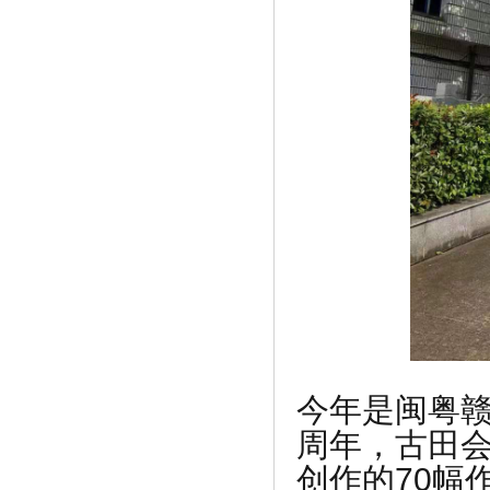
《深受明星时尚达人喜爱的面膜 悦蕾冰
泉焕》
今年是闽粤赣
《纸贵中标数据资产保护项目，发力区块
链》
周年，古田会
创作的70幅