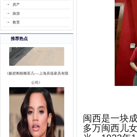
房产
旅游
教育
推荐热点
《极碧阁根雕茶几----上海具筱家具有限
公司》
闽西是一块
多万闽西儿