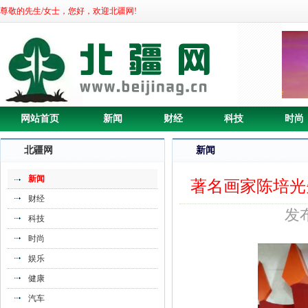
尊敬的先生/女士，您好，欢迎北疆网!
《建立武术团队在澳博杯上再次斩获30金
9银》
网站首页
新闻
财经
科技
时尚
北疆网
新闻
新闻
著名画家陈培光
财经
发布
科技
《中国烹饪大师交流论坛会在金宫召开》
时尚
娱乐
健康
汽车