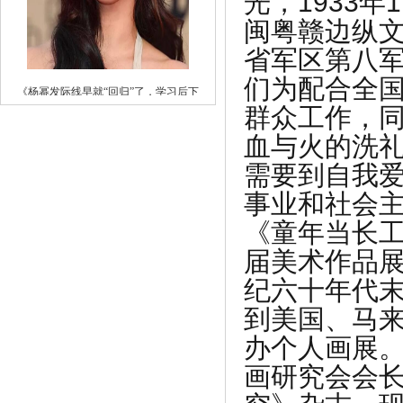
光，1933年
《杨幂发际线早就“回归”了，学习后下
闽粤赣边纵
一》
省军区第八
们为配合全
群众工作，
血与火的洗
需要到自我
事业和社会主
《童年当长
届美术作品展
纪六十年代
《选择班尼豆儿童童装，父母一种对孩子
到美国、马
爱》
办个人画展。
画研究会会长