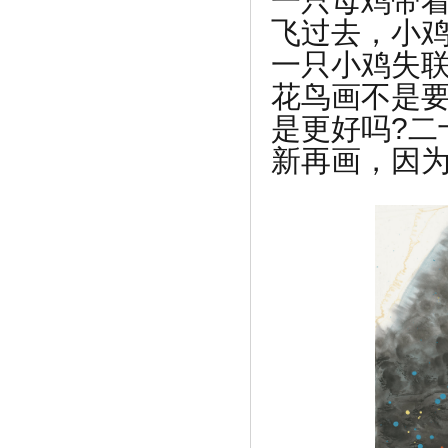
一只母鸡带
飞过去，小
一只小鸡失
花鸟画不是
是更好吗?二
新再画，因