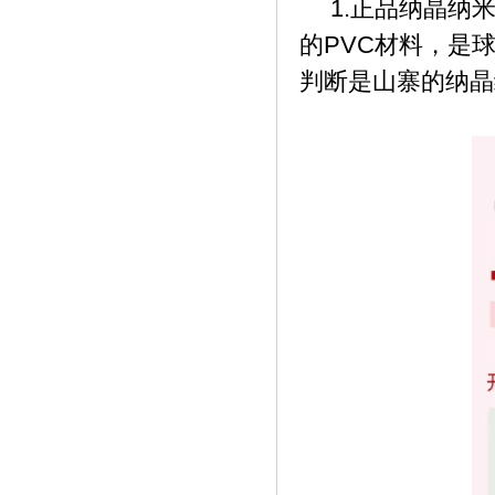
1.正品纳晶纳
的PVC材料，是
判断是山寨的纳晶
《夏至已至，法恩莎瓷砖助力环保为地球
降》