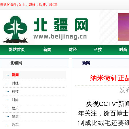
尊敬的先生/女士，您好，欢迎北疆网!
《全球最酷的科技创新大会Slush回归魔
都上》
网站首页
新闻
财经
科技
时尚
北疆网
新闻
新闻
纳米微针正
财经
发布
科技
时尚
央视CCTV
“新
娱乐
年关注，徐百博士
健康
制成
比绒毛还要
《谁有谁发财！这三枚古钱币总价值438
汽车