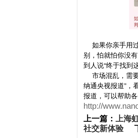
《谁有谁发财！这三枚古钱币总价值438
万，》
如果你亲手用
别，怕就怕你没有
到人说
“终于找到
市场混乱，需
纳通央视报道”，
报道，可以帮助各
《质感网剧获业内盛赞，国产超级英雄迷
http://www.nan
你》
上一篇：
上海虹
社交新体验
下