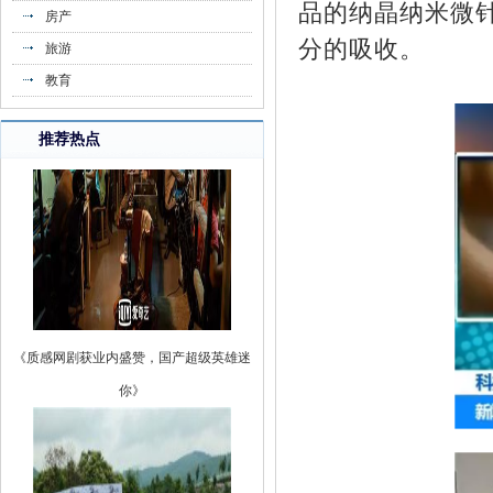
品的纳晶纳米微
万，》
房产
分的吸收。
旅游
教育
推荐热点
《质感网剧获业内盛赞，国产超级英雄迷
你》