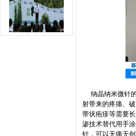
《第二届怀宁国际蓝莓文化旅游节开幕》
纳晶纳米微针
射带来的疼痛、破
带状疱疹等需要长
渗技术替代用手涂
《什么是跳码？乐刷风控团队解读支付安
针，可以无痛无创