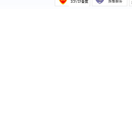
《重庆小朋友王佳恩登上《非常6+1》，
精彩》