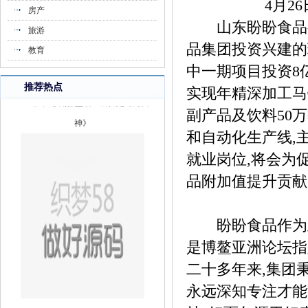
4月2
房产
山东盼盼食品有
旅游
品集团投资兴建的
教育
中一期项目投资8亿
推荐热点
实现年精深加工马
《王菲罕见晒照 墨镜红唇仍是时尚女
副产品及饮料50
神》
和自动化生产线,
就业岗位,将会为
品附加值提升贡献
盼盼食品作为亚洲
是博鳌亚洲论坛指
二十多年来,集团
永远深知专注才能
《找钢网库存分析：跌后抄底情绪高胀