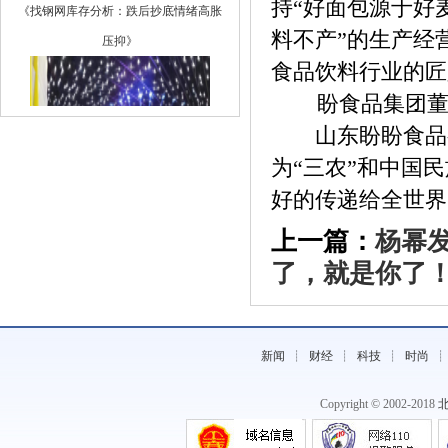
持“好面包源于好
压抑》
料不产”的生产经
食品饮料行业的匠
盼食品集团
山东盼盼食品有
为“三农”和中国
好的传递给全世界
上一篇：
杨幂
了，就是你了
《蜂巢HiveChain助力 | 2018云和数据 ——
第六》
新闻
┊
财经
┊
科技
┊
时尚
Copyright © 2002-2018