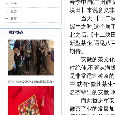
春季中国(广州)
房产
《致敬改革开放，易才“使命”永不止步》
块田】来说意义非凡
旅游
当天,【十二块
教育
握手之时,这个属
推荐热点
北之后,【十二块
新型茶企,遇见八
期待。
安徽的茶文化可
件绝佳,不管从海
是非常适宜种茶的
《洋河礼物设计沙龙活动圆满举办》
中,就有“歙州茶生
名茶辈出的安徽,
而此番进军安徽
徽茶产业的发展加