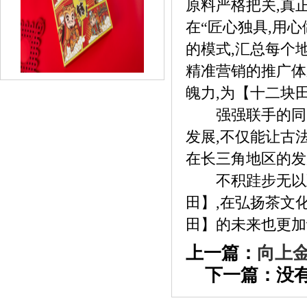
原料严格把关,真正
在“匠心独具,用
的模式,汇总每个
精准营销的推广体
魄力,为【十二块
《盼盼x京东x颐和园联动推出文创食品，
强强联手的同时
旨》
发展,不仅能让古
在长三角地区的发
不积跬步无以至
田】,在弘扬茶文
田】的未来也更加
上一篇：
向上
下一篇：没有
《匠人酱心，厚德酤酝——“酤酝坊”上