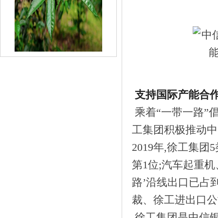
《十二块田:以茶为梦天地宽 国际舞台路
更》
支持国际产能合作
乘着“一带一路”
工集团积极推动中
2019年,徐工集
第1位;汽车起重
路’沿线出口已占
《抖音歌手李思2019携首张EP单曲《孤芳
裁、徐工进出口公
自赏》
徐工集团是中信银