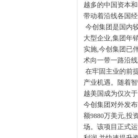
越多的中国资本和
带动着沿线各国经
今创集团是国内
大型企业,集团年销
《端午节重庆旅游再上“热搜” 洪崖洞奥
陶》
实施,今创集团已
术向一带一路沿线
在牢固主业的前提
产业机遇。随着智
越美国成为仅次于
今创集团对外发布
额9880万美元,
场。该项目正式运营
《奔跑吧中国警察丨盼盼豹发力助力首届
利润,并快速提升