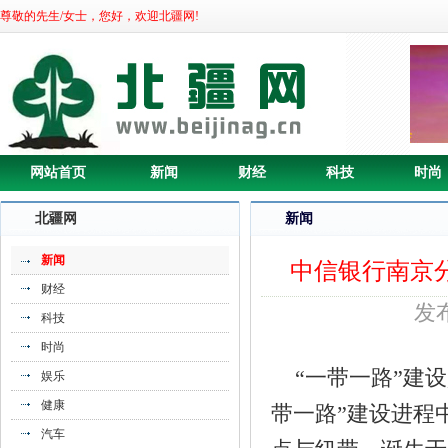
尊敬的先生/女士，您好，欢迎北疆网!
《清代康熙通宝》
网站首页
新闻
财经
科技
时尚
北疆网
新闻
新闻
中信银行南京
财经
发布
科技
时尚
《获长期安全性毒理检测报告的NMN产
“一带一路”建
娱乐
品中国》
健康
带一路”建设进程
汽车