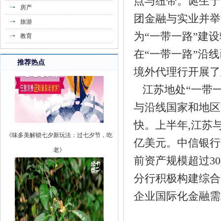
点与纽带。诞生于
房产
团金融与实业并举的
旅游
为“一带一路”建设
教育
在“一带一路”沿线
推荐热点
境外代理行开展了
江苏地处“一带一路
与沿线国家和地区
《味多美解锁七夕新玩法：过七夕节，吃
快。上半年,江苏与
老》
亿美元。中信银行
前资产规模超过3
分行积极构建综合
企业国际化金融需